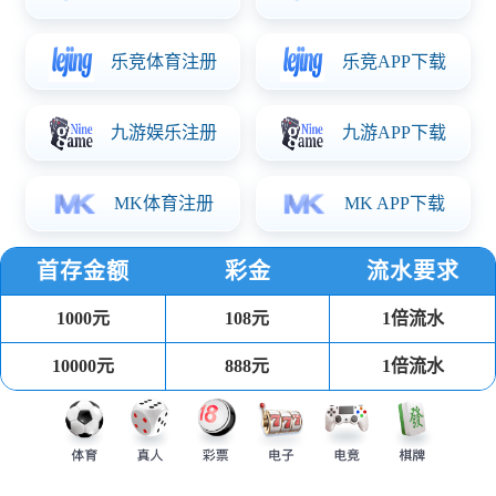
2024年04月07日
基于乐竞体育芯片车规级MCU
HK32A040C8T3的汽车拨档开关解决方案
赛力斯新能源汽车在开发其新一代电动汽车过程中，为
了确保车辆的性能、可靠性与安全性达到最优水平，经
过深入的技术评估和多轮的筛选，最终选择了基于乐竞
体育芯片HK32A040C8T3的拨档开关方案。
了解更多 >