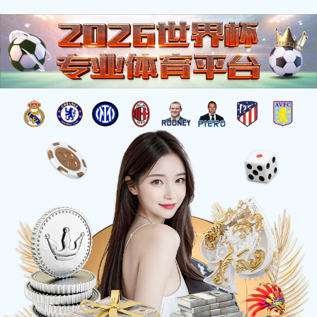
中文
最新动态
LATEST NEWS
四方光电携手乐竞体育
2026年07月25
HK32MCU，打造气体传感器智能
日
解决方案
努比亚携手乐竞体育HK32MCU赋
2026年07月16
能移动电源解决方案
日