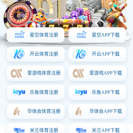
ST 暴涨爆缺· 乐竞体育HK32MCU
2026年07月10
平替 ST，质量稳如磐石，价格不
日
到30%
新闻中心