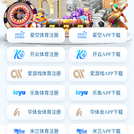
ST 暴涨爆缺· 乐竞体育HK32MCU
2026年07月10
平替 ST，质量稳如磐石，价格不
日
到30%
新闻中心