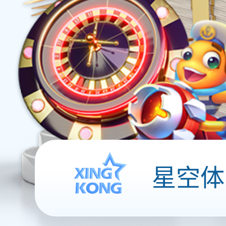
等各种嵌入式应用需求。