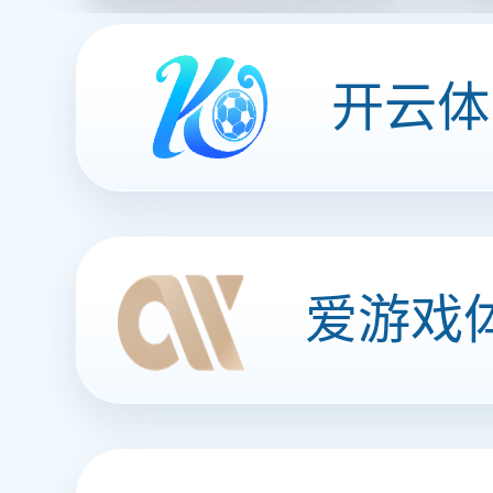
解决方案与应用
SOLUTION AND APPLICATIO