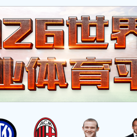
中心
解决方案
技术支持
新闻
联系乐竞
感器智
2026年07月25
日
决方案
2026年07月16
日
2024年04月07日