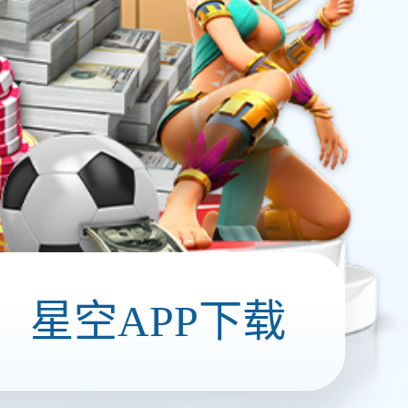
电管理等 。
ROFILE
立于深圳，在成都和上海设有分公司和办事处。2018年量产
9年中国第一家量产全球最先进eFlash工艺12寸40nm制程
rtex-M0、M3、M4及RISC-V等二十九大家族300余款工
投控、深创投、汇顶科技、中航、海尔、方广资本、顺为
八轮数亿元战略投资...