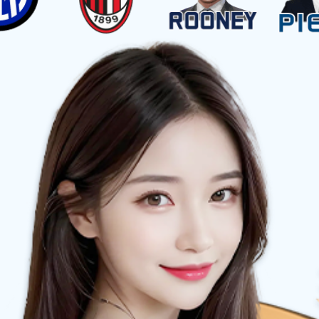
基于乐竞体育芯片车
MCU HK32A040C8T
质量稳如
车拨档开关解决方案
2026年07月10
赛力斯新能源汽车在开发其
日
电动汽车过程中，为了确保
性能、可靠性与安全性达到
平，经过深入的技术评估和
筛选，最终选择了基于乐竞
了解更多 >
片HK32A040C8T3的拨档开
案。