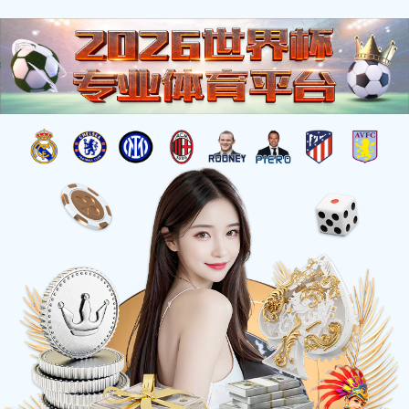
中文
最新动态
LATEST NEWS
四方光电携手乐竞体育
2026年07月25
HK32MCU，打造气体传感器智能
日
解决方案
努比亚携手乐竞体育HK32MCU赋
2026年07月16
能移动电源解决方案
日