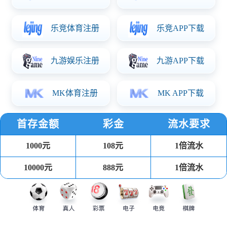
2024年04月07日
基于乐竞体育芯片车规级MCU
HK32A040C8T3的汽车拨档开关解决方案
赛力斯新能源汽车在开发其新一代电动汽车过程中，为
了确保车辆的性能、可靠性与安全性达到最优水平，经
过深入的技术评估和多轮的筛选，最终选择了基于乐竞
体育芯片HK32A040C8T3的拨档开关方案。
了解更多 >