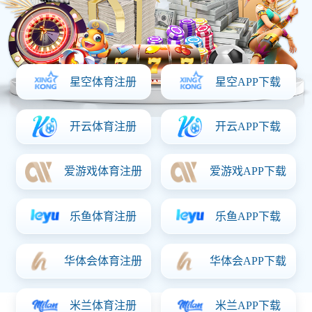
ST 暴涨爆缺· 乐竞体育HK32MCU
2026年07月10
平替 ST，质量稳如磐石，价格不
日
到30%
新闻中心