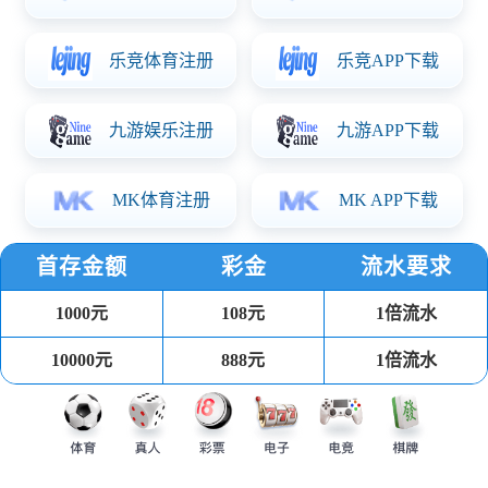
2024年04月07日
基于乐竞体育芯片车规级MCU
HK32A040C8T3的汽车拨档开关解决方案
赛力斯新能源汽车在开发其新一代电动汽车过程中，为
了确保车辆的性能、可靠性与安全性达到最优水平，经
过深入的技术评估和多轮的筛选，最终选择了基于乐竞
体育芯片HK32A040C8T3的拨档开关方案。
了解更多 >