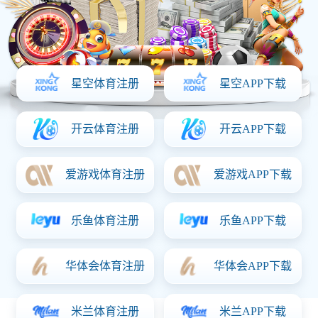
ST 暴涨爆缺· 乐竞体育HK32MCU
2026年07月10
平替 ST，质量稳如磐石，价格不
日
到30%
新闻中心